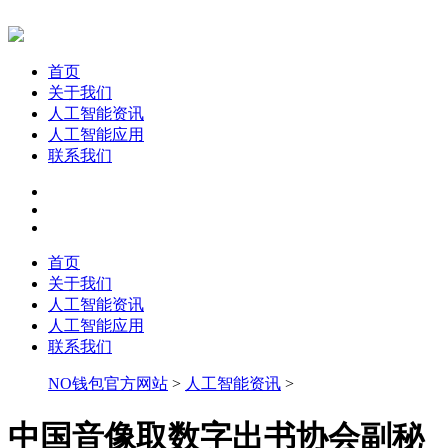
首页
关于我们
人工智能资讯
人工智能应用
联系我们
首页
关于我们
人工智能资讯
人工智能应用
联系我们
NO钱包官方网站
>
人工智能资讯
>
中国音像取数字出书协会副秘