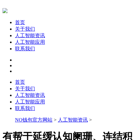
首页
关于我们
人工智能资讯
人工智能应用
联系我们
首页
关于我们
人工智能资讯
人工智能应用
联系我们
NO钱包官方网站
>
人工智能资讯
>
有帮于延缓认知阑珊、连结积