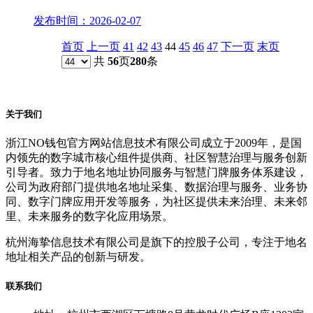
发布时间：2026-02-07
首页
上一页
41
42
43
44
45
46
47
下一页
末页
共
56
页
280
条
关于我们
浙江NO钱包官方网站信息技术有限公司成立于2009年，是国
内领先的数字城市核心组件提供商、社区智慧治理与服务创新
引导者。致力于地名地址协同服务与智慧门牌服务体系建设，
公司为政府部门提供地名地址采集、数据治理与服务、业务协
同、数字门牌应用开发等服务，为社区提供未来治理、未来邻
里、未来服务的数字化应用场景。
杭州海挚信息技术有限公司是旗下的控股子公司，专注于地名
地址相关产品的创新与研发。
联系我们